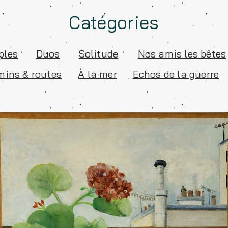
Catégories
ples
Duos
Solitude
Nos amis les bêtes
ins & routes
À la mer
Echos de la guerre