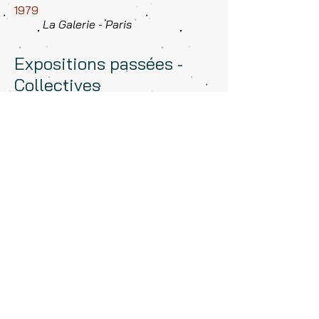
1979
La Galerie - Paris
Expositions passées -
Collectives
2009
Musée imaginaire – Villeneuve
Loubet
2008
« Marianne 2008 » – Galerie
Lefort Openo – Paris
2004
« Deux couples d’artistes » –
Verderonne (Oise)
2000
« La ventana en el arte »,
Fondation Bilbao
Exposition d’art singulier, Mairie
de Falicon
Exposition à Béthune